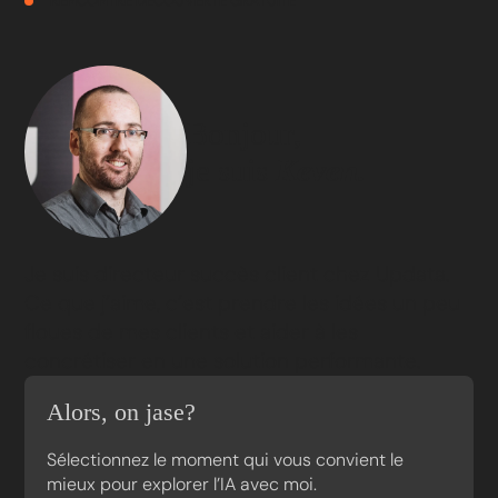
RENCONTRE DÉCOUVERTE GRATUITE
Bonjour,
je suis
Keven.
Je suis directeur succès client chez Updata.
Ce que j’aime, c’est prendre les idées un peu
floues de mes clients et aider à les
concrétiser en une solution performante.
Alors, on jase?
Sélectionnez le moment qui vous convient le
mieux pour explorer l’IA avec moi.