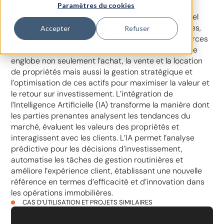
Immobilière avec l’IA
Paramètres du cookies
Le secteur de l’Immobilier Commercial est essentiel
dans la structuration des environnements d’affaires,
Accepter
Refuser
offrant des espaces allant des bureaux et commerces
aux entrepôts et unités multifamiliales. Ce domaine
englobe non seulement l’achat, la vente et la location
de propriétés mais aussi la gestion stratégique et
l’optimisation de ces actifs pour maximiser la valeur et
le retour sur investissement. L’intégration de
l’Intelligence Artificielle (IA) transforme la manière dont
les parties prenantes analysent les tendances du
marché, évaluent les valeurs des propriétés et
interagissent avec les clients. L’IA permet l’analyse
prédictive pour les décisions d’investissement,
automatise les tâches de gestion routinières et
améliore l’expérience client, établissant une nouvelle
référence en termes d’efficacité et d’innovation dans
les opérations immobilières.
CAS D’UTILISATION ET PROJETS SIMILAIRES