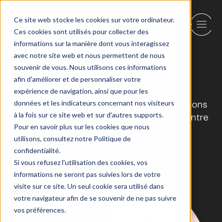
Ce site web stocke les cookies sur votre ordinateur.
Ces cookies sont utilisés pour collecter des
informations sur la manière dont vous interagissez
avec notre site web et nous permettent de nous
Mon premier IA
souvenir de vous. Nous utilisons ces informations
afin d'améliorer et de personnaliser votre
Bienvenue à bord!
expérience de navigation, ainsi que pour les
Vous avez fait un excellent choix. Découvrons
données et les indicateurs concernant nos visiteurs
à la fois sur ce site web et sur d'autres supports.
les merveilles de l’IA, où l’innovation rencontre
Pour en savoir plus sur les cookies que nous
la créativité. Prêt pour le voyage?
utilisons, consultez notre Politique de
confidentialité.
Si vous refusez l'utilisation des cookies, vos
informations ne seront pas suivies lors de votre
visite sur ce site. Un seul cookie sera utilisé dans
votre navigateur afin de se souvenir de ne pas suivre
vos préférences.