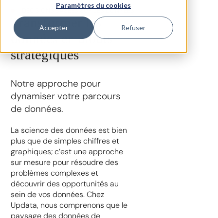
Paramètres du cookies
DÉCISIONS BASÉES SUR LES DONNÉES
Transformer les
Accepter
Refuser
données en atouts
stratégiques
Notre approche pour
dynamiser votre parcours
de données.
La science des données est bien
plus que de simples chiffres et
graphiques; c’est une approche
sur mesure pour résoudre des
problèmes complexes et
découvrir des opportunités au
sein de vos données. Chez
Updata, nous comprenons que le
paysage des données de