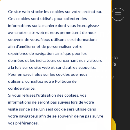
Ce site web stocke les cookies sur votre ordinateur.
Ces cookies sont utilisés pour collecter des
informations sur la manière dont vous interagissez
Quel est votre besoin?
avec notre site web et nous permettent de nous
souvenir de vous. Nous utilisons ces informations
La techno n’est qu’
un outil
.
afin d'améliorer et de personnaliser votre
L’important, c’est
votre succès
.
expérience de navigation, ainsi que pour les
On est convaincu que l’IA a le pouvoir d’augmenter la
données et les indicateurs concernant nos visiteurs
productivité de votre organisation. Son potentiel n’a
à la fois sur ce site web et sur d'autres supports.
pas de limite. Mais pour développer une solution
Pour en savoir plus sur les cookies que nous
vraiment pertinente, on prend d’abord le temps de
utilisons, consultez notre Politique de
bien identifier votre besoin.
confidentialité.
Si vous refusez l'utilisation des cookies, vos
informations ne seront pas suivies lors de votre
visite sur ce site. Un seul cookie sera utilisé dans
votre navigateur afin de se souvenir de ne pas suivre
vos préférences.