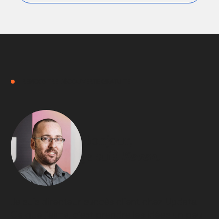
RENCONTRE DÉCOUVERTE GRATUITE
Bonjour,
je suis
Keven.
Je suis directeur succès client chez Updata.
Ce que j’aime, c’est prendre les idées un peu