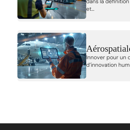
dans la définitio
et…
Aérospatial
Innover pour un c
d’innovation huma