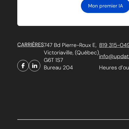
Mon premier IA
CARRIÈRES
747 Bd Pierre-Roux E,
819 315-04
Victoriaville, (Québec)
info@updat
G6T 1S7
Bureau 204
Heures d’ouv