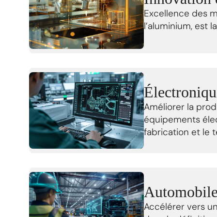
Excellence des ma
l’aluminium, est l
Électroniqu
Améliorer la prod
équipements élect
fabrication et le 
Automobile 
Accélérer vers un