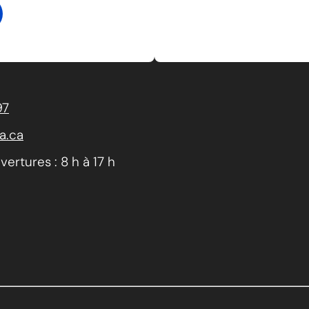
97
a.ca
ertures : 8 h à 17 h