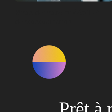
Biens de vente au détail et
de consommation
Prêt à 