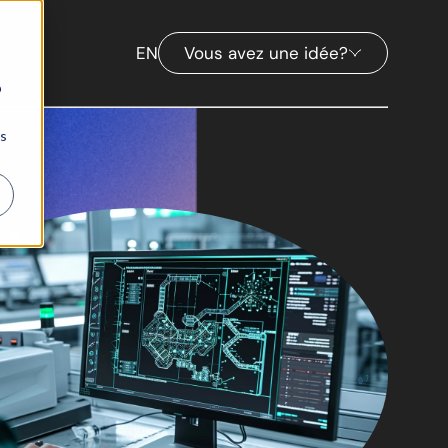
EN
Vous avez une idée?
b
ns