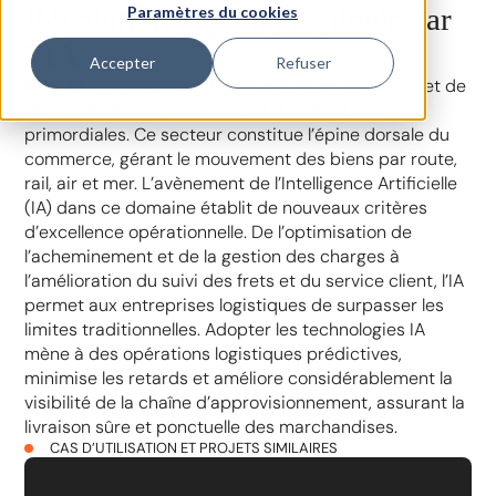
Révolution logistique pilotée par
Paramètres du cookies
l’IA
Accepter
Refuser
Dans le domaine dynamique des services de fret et de
cargo, l’efficacité, la fiabilité et la vitesse sont
primordiales. Ce secteur constitue l’épine dorsale du
commerce, gérant le mouvement des biens par route,
rail, air et mer. L’avènement de l’Intelligence Artificielle
(IA) dans ce domaine établit de nouveaux critères
d’excellence opérationnelle. De l’optimisation de
l’acheminement et de la gestion des charges à
l’amélioration du suivi des frets et du service client, l’IA
permet aux entreprises logistiques de surpasser les
limites traditionnelles. Adopter les technologies IA
mène à des opérations logistiques prédictives,
minimise les retards et améliore considérablement la
visibilité de la chaîne d’approvisionnement, assurant la
livraison sûre et ponctuelle des marchandises.
CAS D’UTILISATION ET PROJETS SIMILAIRES