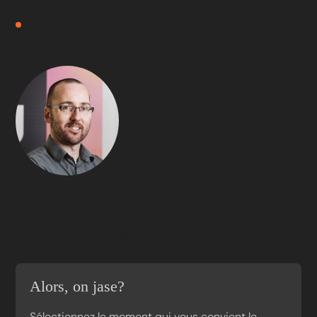
RENCONTRE DÉCOUVERTE GRATUITE
Bonjour,
je suis
Keven.
Je suis directeur succès client chez Updata.
Ce que j’aime, c’est prendre les idées un peu
floues de mes clients et aider à les
concrétiser en une solution performante.
Alors, on jase?
Sélectionnez le moment qui vous convient le