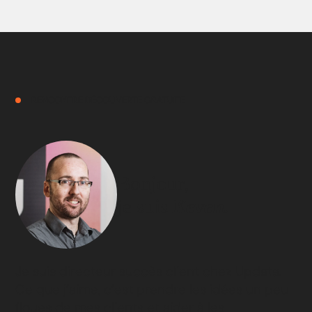
RENCONTRE DÉCOUVERTE GRATUITE
Bonjour,
je suis
Keven.
Je suis directeur succès client chez Updata.
Ce que j’aime, c’est prendre les idées un peu
floues de mes clients et aider à les