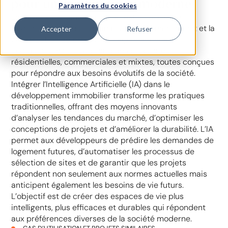
pour un mode de vie moderne
Paramètres du cookies
Le développement immobilier est un domaine
dynamique axé sur la planification, le financement et la
Accepter
Refuser
construction de projets qui façonnent nos
communautés. Il comprend des propriétés
résidentielles, commerciales et mixtes, toutes conçues
pour répondre aux besoins évolutifs de la société.
Intégrer l’Intelligence Artificielle (IA) dans le
développement immobilier transforme les pratiques
traditionnelles, offrant des moyens innovants
d’analyser les tendances du marché, d’optimiser les
conceptions de projets et d’améliorer la durabilité. L’IA
permet aux développeurs de prédire les demandes de
logement futures, d’automatiser les processus de
sélection de sites et de garantir que les projets
répondent non seulement aux normes actuelles mais
anticipent également les besoins de vie futurs.
L’objectif est de créer des espaces de vie plus
intelligents, plus efficaces et durables qui répondent
aux préférences diverses de la société moderne.