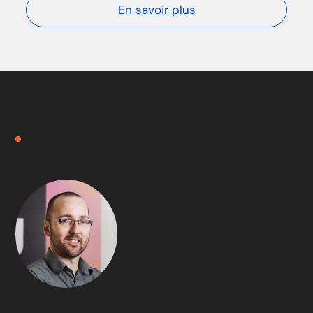
En savoir plus
RENCONTRE DÉCOUVERTE GRATUITE
Bonjour,
je suis
Keven.
Je suis directeur succès client chez Updata.