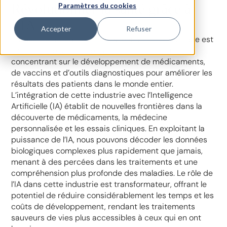
Révolutionner la santé grâce à
Paramètres du cookies
l’IA
Accepter
Refuser
L’industrie de la biotechnologie et pharmaceutique est
essentielle pour faire progresser la santé, en se
concentrant sur le développement de médicaments,
de vaccins et d’outils diagnostiques pour améliorer les
résultats des patients dans le monde entier.
L’intégration de cette industrie avec l’Intelligence
Artificielle (IA) établit de nouvelles frontières dans la
découverte de médicaments, la médecine
personnalisée et les essais cliniques. En exploitant la
puissance de l’IA, nous pouvons décoder les données
biologiques complexes plus rapidement que jamais,
menant à des percées dans les traitements et une
compréhension plus profonde des maladies. Le rôle de
l’IA dans cette industrie est transformateur, offrant le
potentiel de réduire considérablement les temps et les
coûts de développement, rendant les traitements
sauveurs de vies plus accessibles à ceux qui en ont