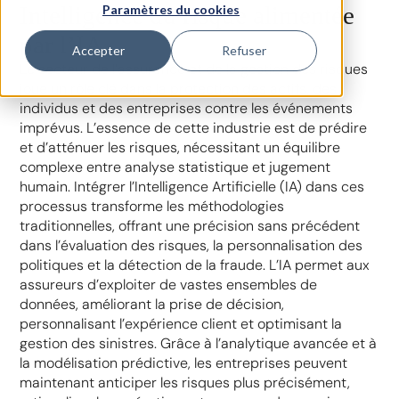
Intelligence du risque alimentée
Paramètres du cookies
par l’IA
Accepter
Refuser
Le secteur de l’assurance et de la gestion des risques
joue un rôle clé dans la protection des actifs, des
individus et des entreprises contre les événements
imprévus. L’essence de cette industrie est de prédire
et d’atténuer les risques, nécessitant un équilibre
complexe entre analyse statistique et jugement
humain. Intégrer l’Intelligence Artificielle (IA) dans ces
processus transforme les méthodologies
traditionnelles, offrant une précision sans précédent
dans l’évaluation des risques, la personnalisation des
politiques et la détection de la fraude. L’IA permet aux
assureurs d’exploiter de vastes ensembles de
données, améliorant la prise de décision,
personnalisant l’expérience client et optimisant la
gestion des sinistres. Grâce à l’analytique avancée et à
la modélisation prédictive, les entreprises peuvent
maintenant anticiper les risques plus précisément,