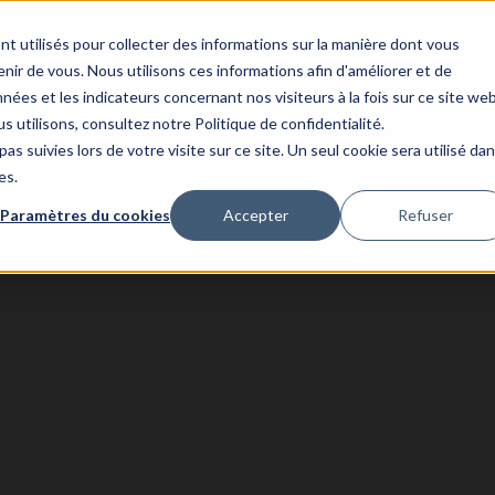
nt utilisés pour collecter des informations sur la manière dont vous
Histoires à succès
Updata
Contact
ir de vous. Nous utilisons ces informations afin d'améliorer et de
nées et les indicateurs concernant nos visiteurs à la fois sur ce site we
s utilisons, consultez notre Politique de confidentialité.
as suivies lors de votre visite sur ce site. Un seul cookie sera utilisé da
es.
Paramètres du cookies
Accepter
Refuser