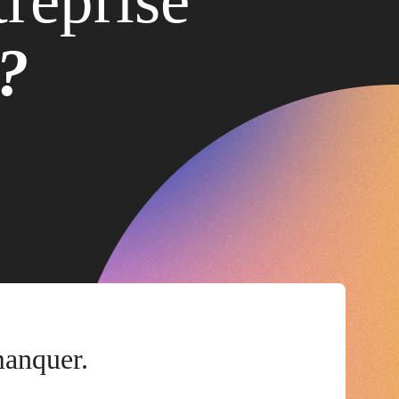
e?
manquer.