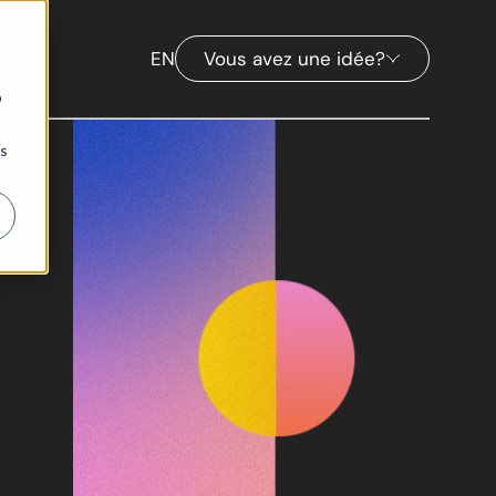
EN
Vous avez une idée?
b
ns