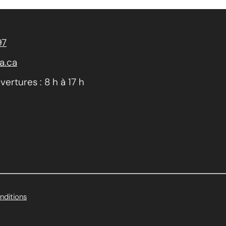
97
a.ca
ertures : 8 h à 17 h
onditions