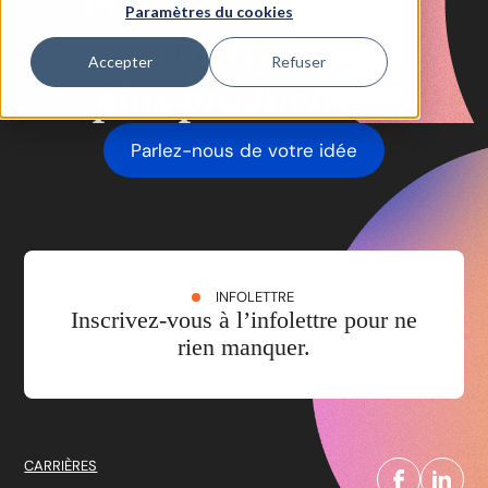
Prêt à rendre votre
Paramètres du cookies
entreprise
Accepter
Refuser
plus productive?
Parlez-nous de votre idée
INFOLETTRE
Inscrivez-vous à l’infolettre pour ne
rien manquer.
CARRIÈRES