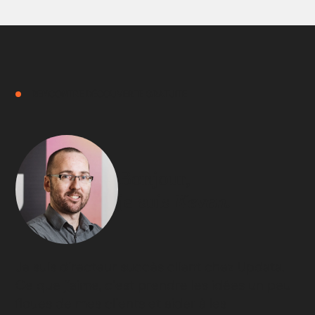
RENCONTRE DÉCOUVERTE GRATUITE
Bonjour,
je suis
Keven.
Je suis directeur succès client chez Updata.
Ce que j’aime, c’est prendre les idées un peu
floues de mes clients et aider à les