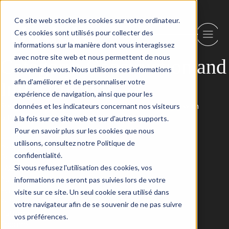
Skip to content
Ce site web stocke les cookies sur votre ordinateur.
Ces cookies sont utilisés pour collecter des
informations sur la manière dont vous interagissez
avec notre site web et nous permettent de nous
Category:
Construction and
souvenir de vous. Nous utilisons ces informations
afin d'améliorer et de personnaliser votre
Infrastructure
expérience de navigation, ainsi que pour les
Sorry, but nothing was found. Please try a search with
données et les indicateurs concernant nos visiteurs
different keywords.
à la fois sur ce site web et sur d'autres supports.
Updata
Pour en savoir plus sur les cookies que nous
utilisons, consultez notre Politique de
Blog
confidentialité.
About
FAQs
Si vous refusez l'utilisation des cookies, vos
Authors
informations ne seront pas suivies lors de votre
Events
visite sur ce site. Un seul cookie sera utilisé dans
Shop
votre navigateur afin de se souvenir de ne pas suivre
Patterns
vos préférences.
Themes