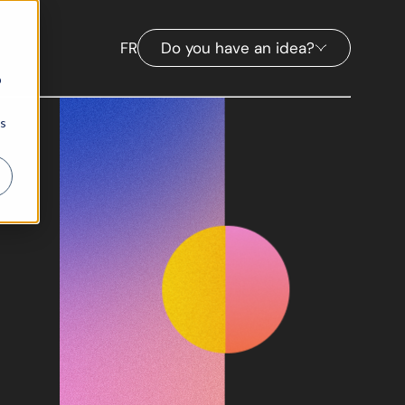
FR
Do you have an idea?
b
ns