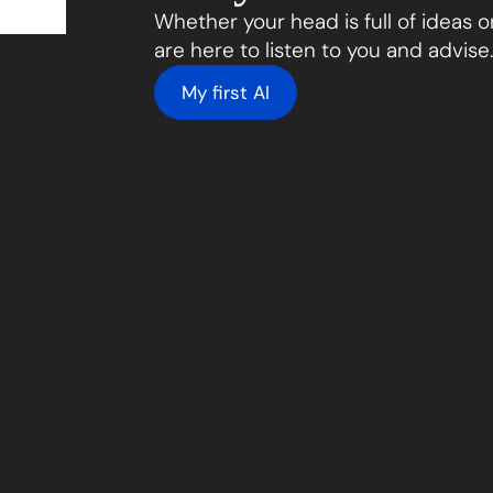
Whether your head is full of ideas or
are here to listen to you and advise
My first AI
Concrete,
measurab
Our clients achieve a significant reduction i
standards, and a fast ROI. By automating insp