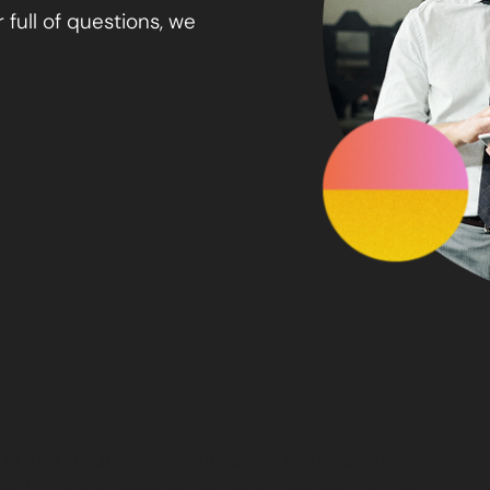
 full of questions, we
.
le
results.
n errors, improved compliance with quality
ections and leveraging data intelligence, they