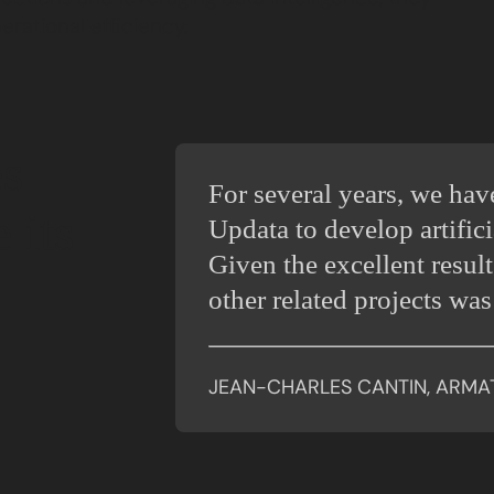
rational efficiency.
s
For several years, we hav
 its
Updata to develop artific
Given the excellent resul
other related projects was 
JEAN-CHARLES CANTIN, ARMA