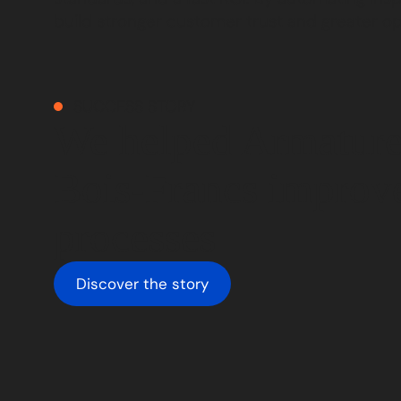
build stronger customer trust and greater ope
SUCCESS STORY
We helped Armature
Bois-Francs improve
processes
Discover the story