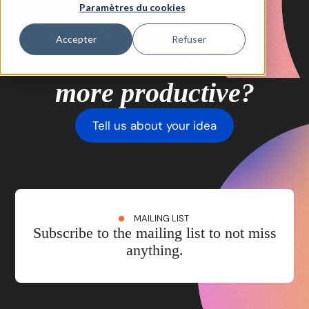
Paramètres du cookies
Ready to make your
Accepter
Refuser
business
more productive?
Tell us about your idea
MAILING LIST
Subscribe to the mailing list to not miss
anything.