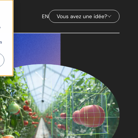
EN
Vous avez une idée?
b
ns